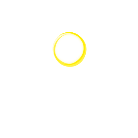
SCHNELLANSICHT
Leica DM750 Aufrechtes Mikroskop
GEHE ZUM PRODUKT
SCHNELLANSICHT
Starlight LED-Ringlicht RL66d pur-weiß (diffus)