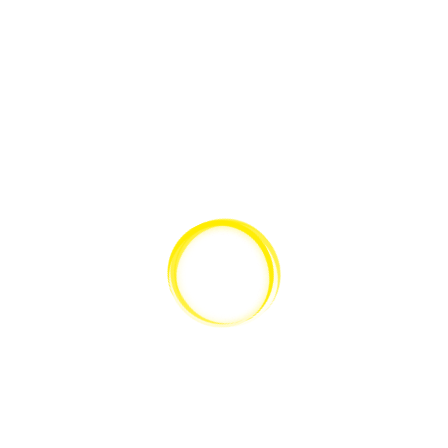
Leica DM750 Aufrechtes Mikroskop
GEHE ZUM PRODUKT
SCHNELLANSICHT
Leica S APO Stereomikroskop