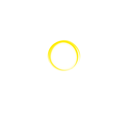
SERVICE
KATALOG
Gerätewartung
Lieferantenübersicht
Gerätereparatur
Versand & Lieferung
Geräteprüfung
Zahlungsweisen
nach DGUV V3
Kalibrierleistungen
Individuallösungen
& Geräteumbau
Mikroskop-Verleih
Geräteentsorgung