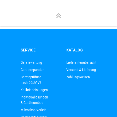
SERVICE
KATALOG
Gerätewartung
Lieferantenübersicht
Gerätereparatur
Versand & Lieferung
Geräteprüfung
Zahlungsweisen
nach DGUV V3
Kalibrierleistungen
Individuallösungen
& Geräteumbau
Mikroskop-Verleih