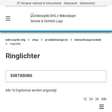
Springe
📦 Versand: national & international
Impressum
Datenschutz
zum
Inhalt
0
mikrooptik ohg
shop
produktkategorie
beleuchtungstechnik
ringlichter
Ringlichter
Alle 10 Ergebnisse werden angezeigt
12
24
36
Alle