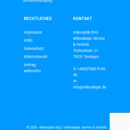
Geräteentsorgung
RECHTLICHES
KONTAKT
Impressum
mikrooptik OHG
Mikroskope: Service
AGBs
& Vertrieb
Datenschutz
Tscheulinstr. 21
Widerrufsrecht
79331 Teningen
Vertrag
✆
+49(0)7683-9190-
widerrufen
90
✉
info@mikroskope.de
© 2026 - mikrooptik ohg // mikroskope: service & vertrieb