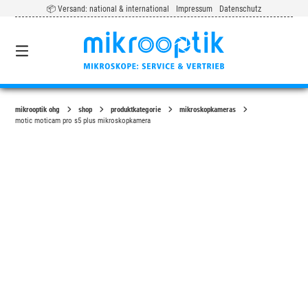
Springe
📦 Versand: national & international
Impressum
Datenschutz
zum
Inhalt
0
mikrooptik ohg
shop
produktkategorie
mikroskopkameras
motic moticam pro s5 plus mikroskopkamera