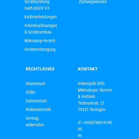
Geräteprüfung
Zahlungsweisen
nach DGUV V3
Kalibrierleistungen
Individuallösungen
& Geräteumbau
Mikroskop-Verleih
Geräteentsorgung
RECHTLICHES
KONTAKT
Impressum
mikrooptik OHG
Mikroskope: Service
AGBs
& Vertrieb
Datenschutz
Tscheulinstr. 21
Widerrufsrecht
79331 Teningen
Vertrag
✆
+49(0)7683-9190-
widerrufen
90
✉