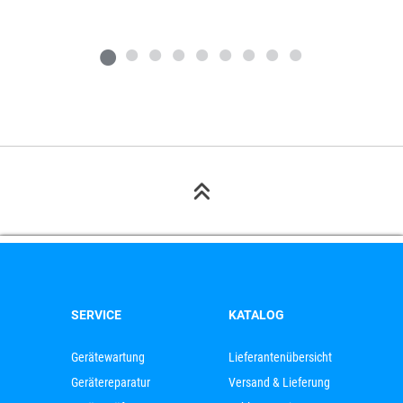
SERVICE
KATALOG
Gerätewartung
Lieferantenübersicht
Gerätereparatur
Versand & Lieferung