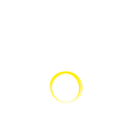
SCHNELLANSICHT
Motic Moticam Pro S5 Plus Mikroskopkamera
SERVICE
KATALOG
Gerätewartung
Lieferantenübersicht
Gerätereparatur
Versand & Lieferung