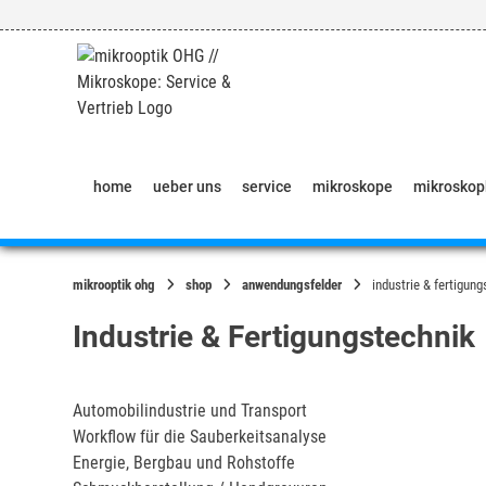
Springe
zum
Inhalt
home
ueber uns
service
mikroskope
mikrosko
mikrooptik ohg
shop
anwendungsfelder
industrie & fertigun
Industrie & Fertigungstechnik
Automobilindustrie und Transport
Workflow für die Sauberkeitsanalyse
Energie, Bergbau und Rohstoffe