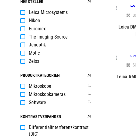
HERSTELLER
Leica Microsystems
S
Nikon
Leica DM
Euromex
The Imaging Source
Jenoptik
Motic
Zeiss
S
PRODUKTKATEGORIEN
Leica A60
Mikroskope
Mikroskopkameras
Software
KONTRASTVERFAHREN
Differentialinterferenzkontrast
(DIC)