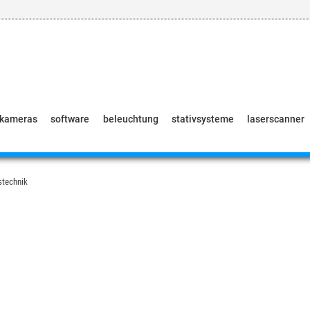
pkameras
software
beleuchtung
stativsysteme
laserscanner
gstechnik