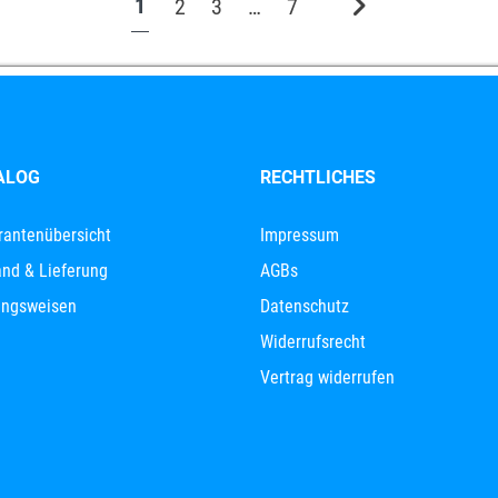
1
2
3
…
7
ALOG
RECHTLICHES
rantenübersicht
Impressum
nd & Lieferung
AGBs
ungsweisen
Datenschutz
Widerrufsrecht
Vertrag widerrufen