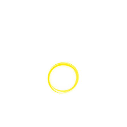
Ähnliche Produkte
SCHNELLANSICHT
ZEISS Axiocam 202 mono Mikroskopkamera
GEHE ZUM PRODUKT