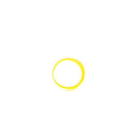
genutzt werden.
Optische Eigenschaften untersuchen
Konoskopie wird zur Untersuchung von Interferenzbildern eingesetzt.
Ihre Form und die mit Kompensatoren erzielte Veränderung der
Intereferenzmuster liefern Informationen zu den optischen
Eigenschaften des untersuchten Materials. Damit können die Anzahl
der optischen Achsen, der/die Winkel der optischen Achse und die
optische Beschaffenheit des Materials ermittelt werden.
Das Leica DM4 P eignet sich ideal für die Konoskopie:
Spannungsfreie Objektive mit starker Vergrößerung und hoher
numerischer Apertur sind für diesen Anwendungsbereich ein Muss.
Optimale Ergebnisse erzielen Sie mit speziellen 63x Leica
Objektiven, die höchste Anforderungen im Hinblick auf die
Polarisationsklasse 5 erfüllen.