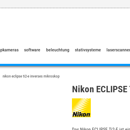
opkameras
software
beleuchtung
stativsysteme
laserscanne
nikon eclipse ti2-e inverses mikroskop
Nikon ECLIPSE 
Das Nikon ECLIPSE Ti2-E ist ei