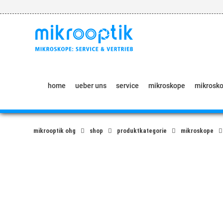
Springe
zum
Inhalt
home
ueber uns
service
mikroskope
mikrosk
mikrooptik ohg
shop
produktkategorie
mikroskope