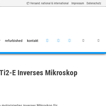
📦 Versand: national & international
Impressum
Datenschutz
r
refurbished
kontakt
Ti2-E Inverses Mikroskop
n motorisiertes inverses Mikroskop für