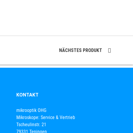
NÄCHSTES PRODUKT
KONTAKT
mikrooptik OHG
Mikroskope: Service & Vertrieb
Tscheulinstr. 21
79331 Teningen