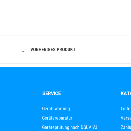
VORHERIGES PRODUKT
SERVICE
KAT
Gerätewartung
Liefe
Gerätereparatur
Versa
Geräteprüfung nach DGUV V3
Zahl