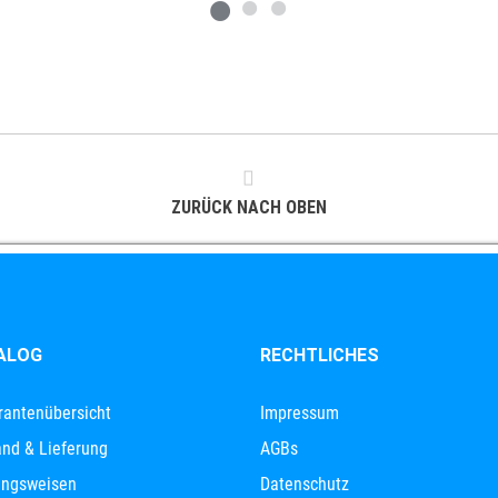
ZURÜCK NACH OBEN
ALOG
RECHTLICHES
rantenübersicht
Impressum
nd & Lieferung
AGBs
ungsweisen
Datenschutz