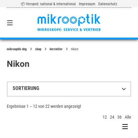
Springe
📦 Versand: national & international
Impressum
Datenschutz
zum
Inhalt
0
mikrooptik ohg
shop
hersteller
nikon
Nikon
Ergebnisse 1 – 12 von 22 werden angezeigt
12
24
36
Alle