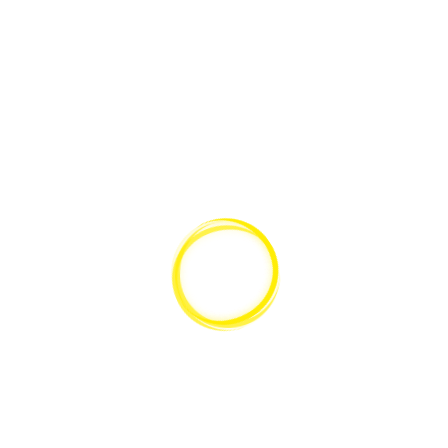
Das könnte dir auch gefallen 
SCHNELLANSICHT
Euromex NexiusZoom 1903‑S Stereomikroskop