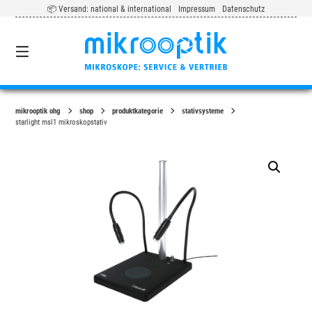
Springe
📦 Versand: national & international
Impressum
Datenschutz
zum
Inhalt
0
mikrooptik ohg
shop
produktkategorie
stativsysteme
starlight msl1 mikroskopstativ