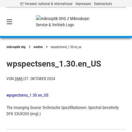
Springe
📦 Versand: national & international
Impressum
Datenschutz
zum
Inhalt
0
mikrooptik ohg
medien
wpspectsens_1.30.en_us
wpspectsens_1.30.en_US
VON
DMK
/
27. OKTOBER 2024
wpspectsens_1.30.en_US
The Imanging Source Technische Spezifikationen: Spectral Sensitivity
DFK 33UX265 (engl.)