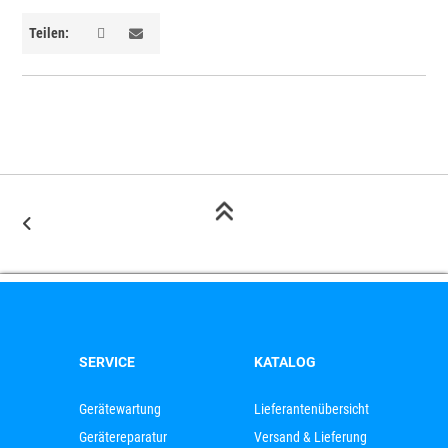
Teilen:
SERVICE
KATALOG
Gerätewartung
Lieferantenübersicht
Gerätereparatur
Versand & Lieferung