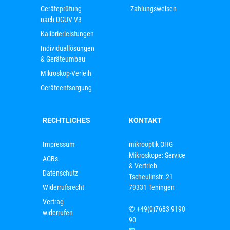
Geräteprüfung
Zahlungsweisen
nach DGUV V3
Kalibrierleistungen
Individuallösungen
& Geräteumbau
Mikroskop-Verleih
Geräteentsorgung
RECHTLICHES
KONTAKT
Impressum
mikrooptik OHG
Mikroskope: Service
AGBs
& Vertrieb
Datenschutz
Tscheulinstr. 21
Widerrufsrecht
79331 Teningen
Vertrag
✆
+49(0)7683-9190-
widerrufen
90