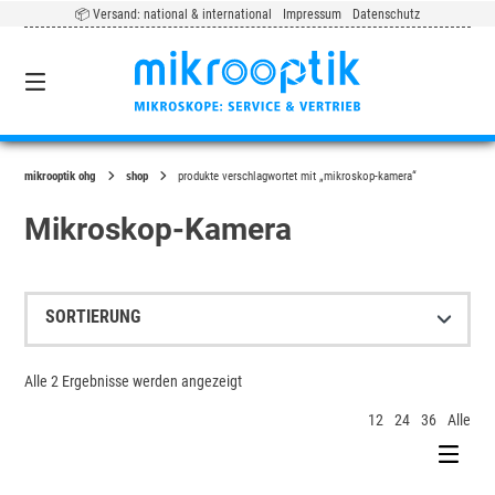
Springe
📦 Versand: national & international
Impressum
Datenschutz
zum
Inhalt
0
mikrooptik ohg
shop
produkte verschlagwortet mit „mikroskop-kamera“
Mikroskop-Kamera
Alle 2 Ergebnisse werden angezeigt
12
24
36
Alle