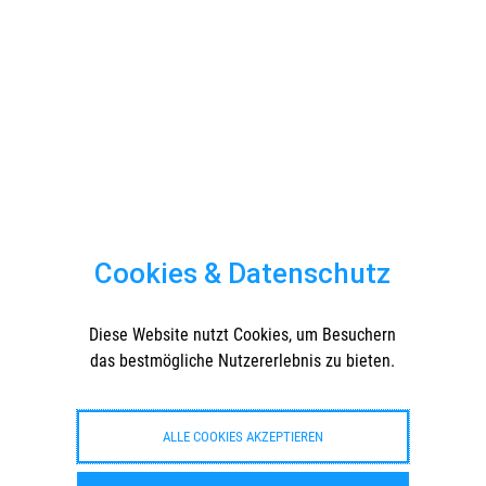
Bell on wharf in San Francisco
Teilen:
Kategorien:
Post Formats
Schlagwörter:
Cookies & Datenschutz
image
,
Post Formats
,
shortcode
Diese Website nutzt Cookies, um Besuchern
das bestmögliche Nutzererlebnis zu bieten.
ALLE COOKIES AKZEPTIEREN