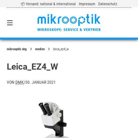
Springe
📦 Versand: national & international
Impressum
Datenschutz
zum
Inhalt
0
mikrooptik ohg
medien
leica_ez4_w
Leica_EZ4_W
VON
DMK
/
30. JANUAR 2021