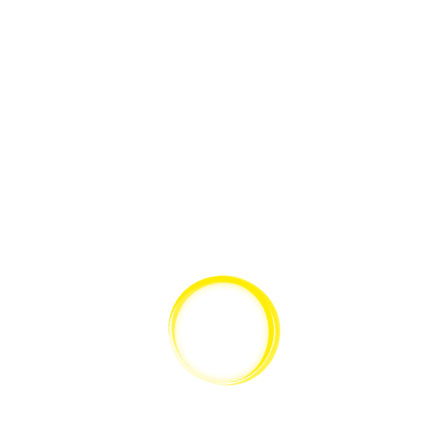
Konformitätserklärung CE Leica DM750P Stage Klr.Ill. 4 hole centr.
Nosepiece 14 07 2017
Teilen:
SERVICE
KATALOG