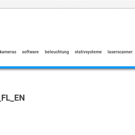
pkameras
software
beleuchtung
stativsysteme
laserscanner
_FL_EN