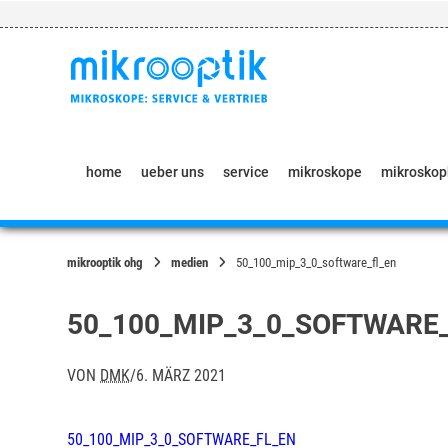
Springe
zum
Inhalt
home
ueber uns
service
mikroskope
mikrosko
mikrooptik ohg
medien
50_100_mip_3_0_software_fl_en
50_100_MIP_3_0_SOFTWARE
VON
DMK
/
6. MÄRZ 2021
50_100_MIP_3_0_SOFTWARE_FL_EN