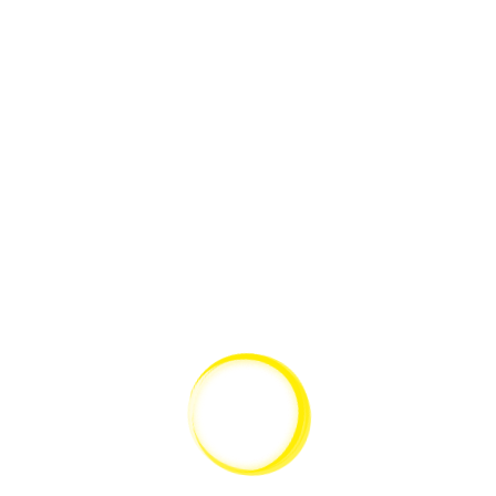
SCHNELLANSICHT
Leica Planachromat Objektiv 10x/0.25 für DM300
Mikroskop
GEHE ZUM PRODUKT
SCHNELLANSICHT
Leica DM750 Standardstativ