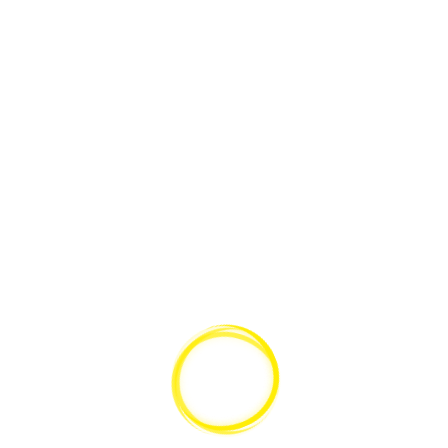
SCHNELLANSICHT
Leica Achromat Objektiv 40x/0.65 für DM300
Mikroskop
GEHE ZUM PRODUKT
SCHNELLANSICHT