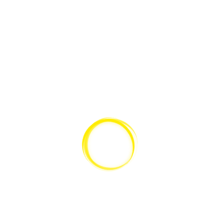
Teilen:
SERVICE
KATALOG
Gerätewartung
Lieferantenübersicht
Gerätereparatur
Versand & Lieferung