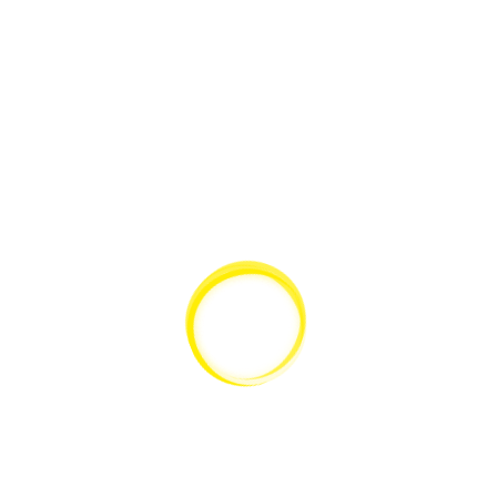
SCHNELLANSICHT
Leica Transportkoffer für DM300 & E-Serie Mikroskope
SERVICE
KATALOG
Gerätewartung
Lieferantenübersicht
Gerätereparatur
Versand & Lieferung