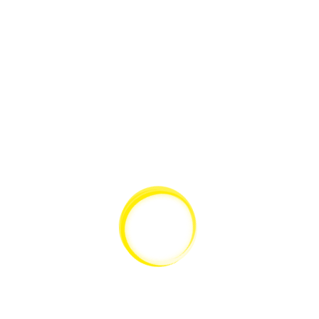
SCHNELLANSICHT
Leica Objektiv PLAN 100x/1.25 NA (Öl) für DM500 & DM750
SERVICE
KATALOG