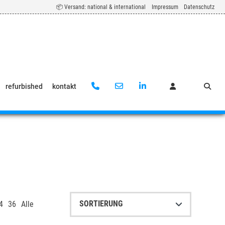
📦 Versand: national & international
Impressum
Datenschutz
refurbished
kontakt
4
36
Alle