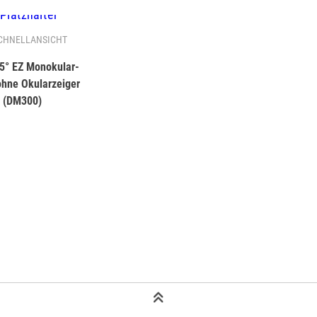
CHNELLANSICHT
45° EZ Monokular-
ohne Okularzeiger
(DM300)