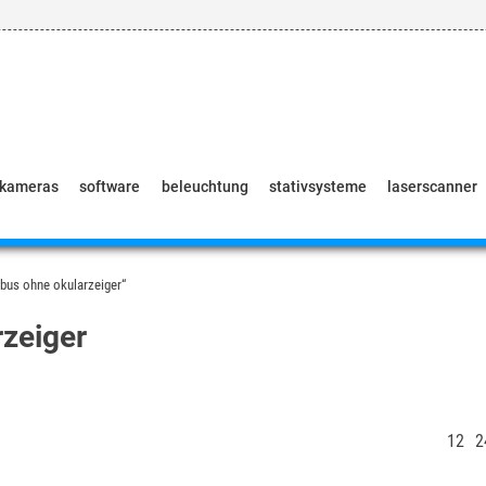
pkameras
software
beleuchtung
stativsysteme
laserscanner
bus ohne okularzeiger“
zeiger
12
2