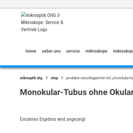
Springe
zum
Inhalt
home
ueber uns
service
mikroskope
mikrosko
mikrooptik ohg
shop
produkte verschlagwortet mit „monokular-tu
Monokular-Tubus ohne Okular
Einzelnes Ergebnis wird angezeigt