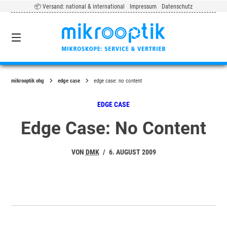
Springe
📦 Versand: national & international
Impressum
Datenschutz
zum
Inhalt
0
mikrooptik ohg
edge case
edge case: no content
EDGE CASE
Edge Case: No Content
VON
DMK
/
6. AUGUST 2009