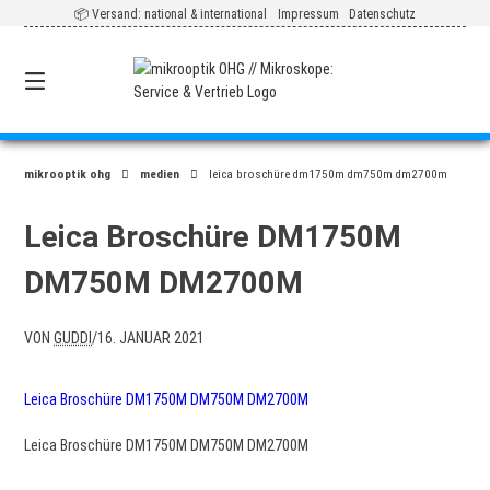
Springe
📦 Versand: national & international
Impressum
Datenschutz
zum
Inhalt
0
mikrooptik ohg
medien
leica broschüre dm1750m dm750m dm2700m
Leica Broschüre DM1750M
DM750M DM2700M
VON
GUDDI
/
16. JANUAR 2021
Leica Broschüre DM1750M DM750M DM2700M
Leica Broschüre DM1750M DM750M DM2700M