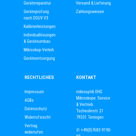
Gerätereparatur
Versand & Lieferung
Geräteprüfung
Zahlungsweisen
nach DGUV V3
Kalibrierleistungen
Individuallösungen
& Geräteumbau
Mikroskop-Verleih
Geräteentsorgung
RECHTLICHES
KONTAKT
Impressum
mikrooptik OHG
Mikroskope: Service
AGBs
& Vertrieb
Datenschutz
Tscheulinstr. 21
Widerrufsrecht
79331 Teningen
Vertrag
✆
+49(0)7683-9190-
widerrufen