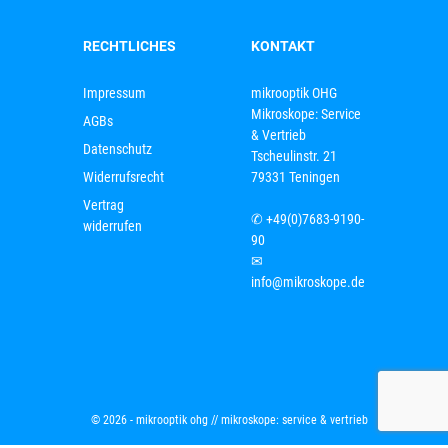
RECHTLICHES
KONTAKT
Impressum
mikrooptik OHG
Mikroskope: Service
AGBs
& Vertrieb
Datenschutz
Tscheulinstr. 21
Widerrufsrecht
79331 Teningen
Vertrag
✆
+49(0)7683-9190-
widerrufen
90
✉
info@mikroskope.de
© 2026 - mikrooptik ohg // mikroskope: service & vertrieb