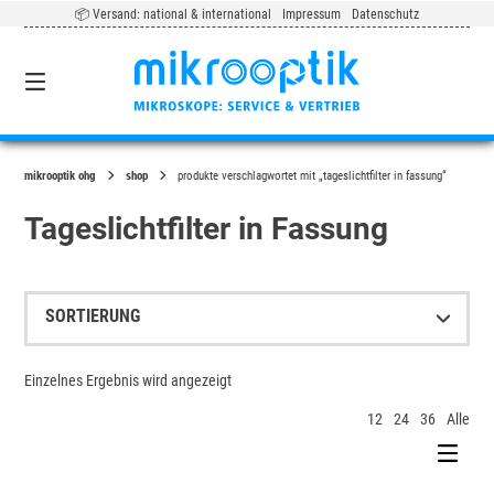
Springe
📦 Versand: national & international
Impressum
Datenschutz
zum
Inhalt
0
mikrooptik ohg
shop
produkte verschlagwortet mit „tageslichtfilter in fassung“
Tageslichtfilter in Fassung
Einzelnes Ergebnis wird angezeigt
12
24
36
Alle