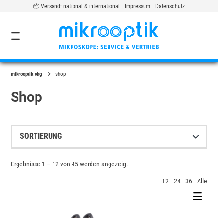
Springe
📦 Versand: national & international
Impressum
Datenschutz
zum
Inhalt
0
mikrooptik ohg
shop
Shop
Ergebnisse 1 – 12 von 45 werden angezeigt
12
24
36
Alle