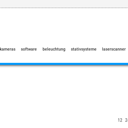
pkameras
software
beleuchtung
stativsysteme
laserscanner
12
2