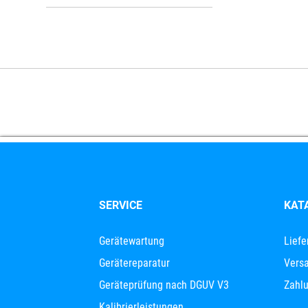
SERVICE
KAT
Gerätewartung
Liefe
Gerätereparatur
Versa
Geräteprüfung nach DGUV V3
Zahl
Kalibrierleistungen