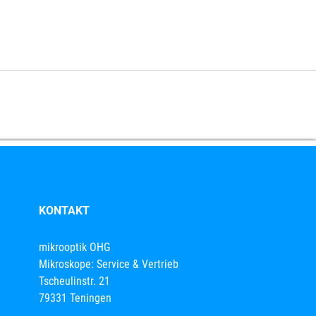
KONTAKT
mikrooptik OHG
Mikroskope: Service & Vertrieb
Tscheulinstr. 21
79331 Teningen