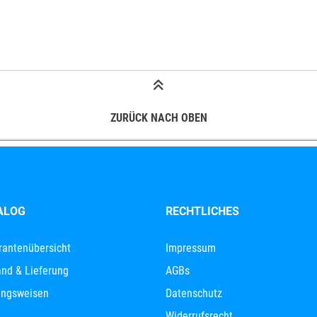
ZURÜCK NACH OBEN
ALOG
RECHTLICHES
rantenübersicht
Impressum
nd & Lieferung
AGBs
ungsweisen
Datenschutz
Widerrufsrecht