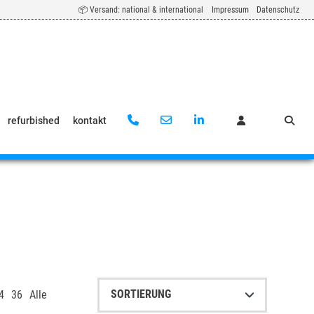
📦 Versand: national & international
Impressum
Datenschutz
refurbished
kontakt
4
36
Alle