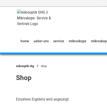
Springe
zum
Inhalt
home
ueber uns
service
mikroskope
mikrosko
mikrooptik ohg
shop
Shop
Einzelnes Ergebnis wird angezeigt